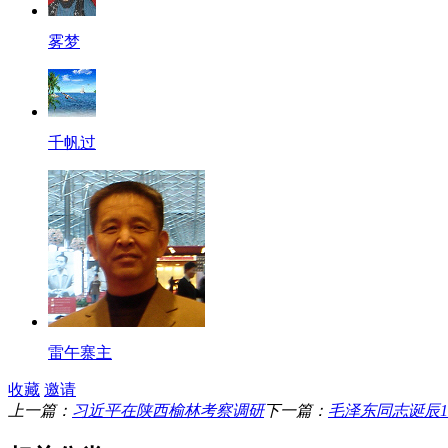
雾梦
千帆过
雷午寨主
收藏
邀请
上一篇：
习近平在陕西榆林考察调研
下一篇：
毛泽东同志诞辰1