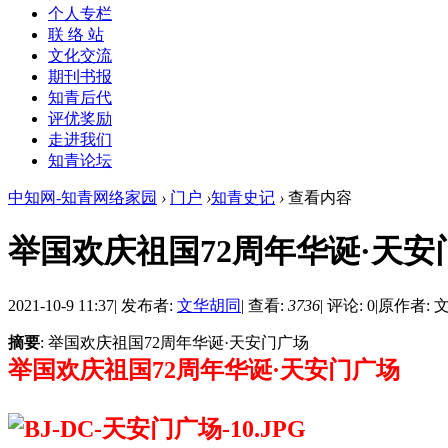
个人专栏
联 络 站
文化交流
期刊书报
知青后代
评优奖励
走进我们
知青论坛
中知网-知青网络家园
›
门户
›
知青史记
›
查看内容
举国欢庆祖国72周年华诞·天安
2021-10-9 11:37
|
发布者:
文华胡同
|
查看:
3736
|
评论: 0
|
原作者: 
摘要
: 举国欢庆祖国72周年华诞·天安门广场
举国欢庆祖国72周年华诞·天安门广场