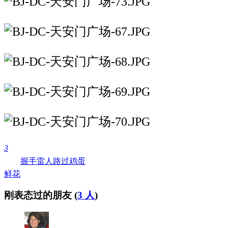
3
握手
雷人
路过
鸡蛋
鲜花
刚表态过的朋友 (
3 人
)