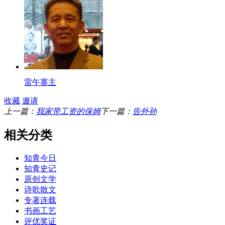
雷午寨主
收藏
邀请
上一篇：
我家带工资的保姆
下一篇：
告外孙
相关分类
知青今日
知青史记
原创文学
诗歌散文
专著连载
书画工艺
评优奖证