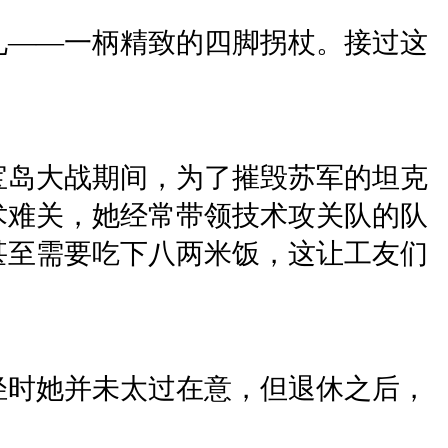
礼——一柄精致的四脚拐杖。接过这
宝岛大战期间，为了摧毁苏军的坦克
术难关，她经常带领技术攻关队的队
甚至需要吃下八两米饭，这让工友们
轻时她并未太过在意，但退休之后，