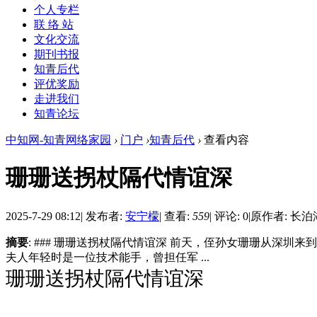
个人专栏
联 络 站
文化交流
期刊书报
知青后代
评优奖励
走进我们
知青论坛
中知网-知青网络家园
›
门户
›
知青后代
›
查看内容
珊珊送拐杖隔代情谊深
2025-7-29 08:12
|
发布者:
安宁檬
|
查看:
559
|
评论: 0
|
原作者: 长泊
摘要
: ### 珊珊送拐杖隔代情谊深 前天，侄孙女珊珊从深
夫人年轻时是一位技术能手，曾担任军 ...
珊珊送拐杖隔代情谊深