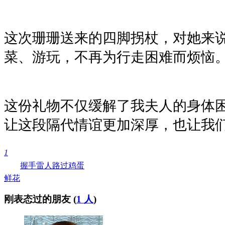
这次珊珊送来的四脚拐杖，对她来
菜、游玩，不再为行走困难而烦恼
这份礼物不仅缓解了我夫人的身体
让这段隔代情谊更加深厚，也让我
1
握手
雷人
路过
鸡蛋
鲜花
刚表态过的朋友 (
1 人
)