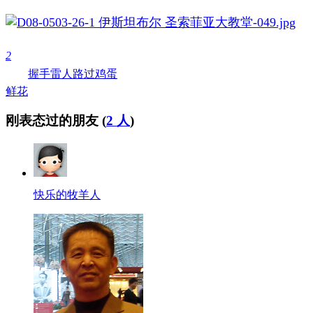
2
握手
雷人
路过
鸡蛋
鲜花
刚表态过的朋友 (
2 人
)
快乐的牧羊人