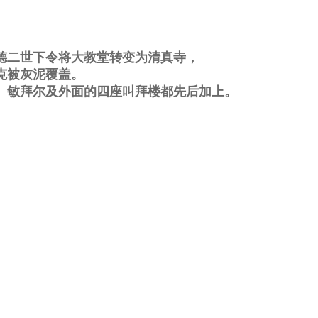
德二世下令将大教堂转变为清真寺，
克被灰泥覆盖。
、敏拜尔及外面的四座叫拜楼都先后加上。