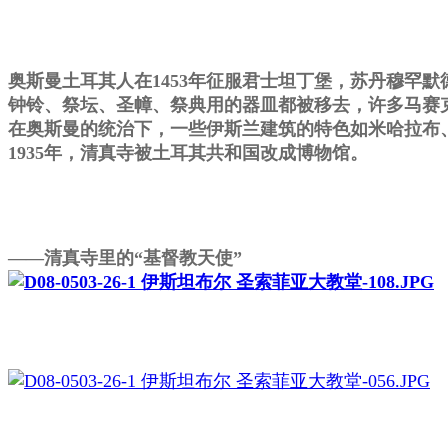
奥斯曼土耳其人在1453年征服君士坦丁堡，
苏丹穆罕默
钟铃、祭坛、圣幛、祭典用的器皿都被移去，许多马赛
在奥斯曼的统治下，一些伊斯兰建筑的特色如米哈拉布
1935年，清真寺被土耳其共和国改成博物馆。
——清真寺里的“基督教天使”