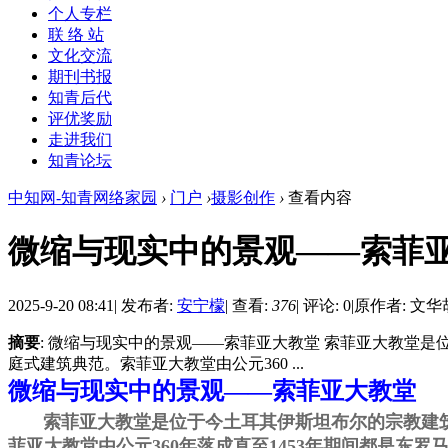
个人专栏
联 络 站
文化交流
期刊书报
知青后代
评优奖励
走进我们
知青论坛
中知网-知青网络家园
›
门户
›
摄影创作
›
查看内容
微缩与现实中的景观——索菲
2025-9-20 08:41
|
发布者:
安宁檬
|
查看:
376
|
评论: 0
|
原作者: 文华
摘要
: 微缩与现实中的景观——索菲亚大教堂 索菲亚大教堂
庭式建筑典范。索菲亚大教堂由公元360 ...
微缩与现实中的景观——索菲亚大教堂
索菲亚大教堂是位于今土耳其伊斯坦布尔的宗教建筑
菲亚大教堂由公元360年落成直至1453年期间都是东罗马