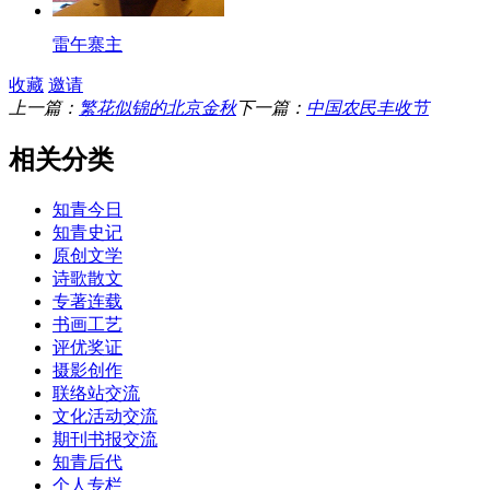
雷午寨主
收藏
邀请
上一篇：
繁花似锦的北京金秋
下一篇：
中国农民丰收节
相关分类
知青今日
知青史记
原创文学
诗歌散文
专著连载
书画工艺
评优奖证
摄影创作
联络站交流
文化活动交流
期刊书报交流
知青后代
个人专栏