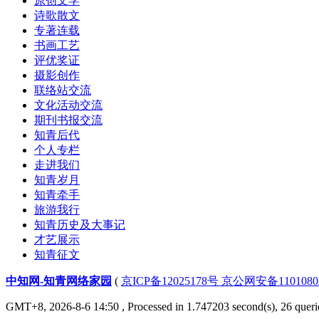
原创文学
诗歌散文
专著连载
书画工艺
评优奖证
摄影创作
联络站交流
文化活动交流
期刊书报交流
知青后代
个人专栏
走进我们
知青岁月
知青牵手
旅游我行
知青历史及大事记
才艺展示
知青征文
中知网-知青网络家园
(
京ICP备12025178号 京公网安备1101080
GMT+8, 2026-8-6 14:50
, Processed in 1.747203 second(s), 26 querie