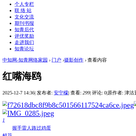
个人专栏
联 络 站
文化交流
期刊书报
知青后代
评优奖励
走进我们
知青论坛
中知网-知青网络家园
›
门户
›
摄影创作
›
查看内容
红嘴海鸥
2025-12-7 14:36
|
发布者:
安宁檬
|
查看:
299
|
评论: 0
|
原作者: 津
1
握手
雷人
路过
鸡蛋
鲜花