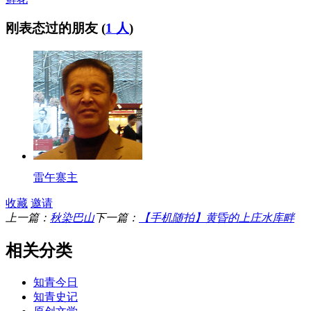
刚表态过的朋友 (
1 人
)
雷午寨主
收藏
邀请
上一篇：
秋染巴山
下一篇：
【手机随拍】黄昏的上庄水库畔
相关分类
知青今日
知青史记