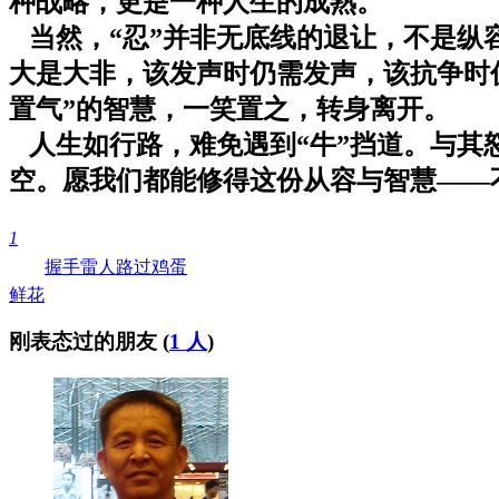
种战略，更是一种人生的成熟。
当然，“忍”并非无底线的退让，不是纵
大是大非，该发声时仍需发声，该抗争时
置气”的智慧，一笑置之，转身离开。
人生如行路，难免遇到“牛”挡道。与其
空。
愿我们都能修得这份从容与智慧——
1
握手
雷人
路过
鸡蛋
鲜花
刚表态过的朋友 (
1 人
)