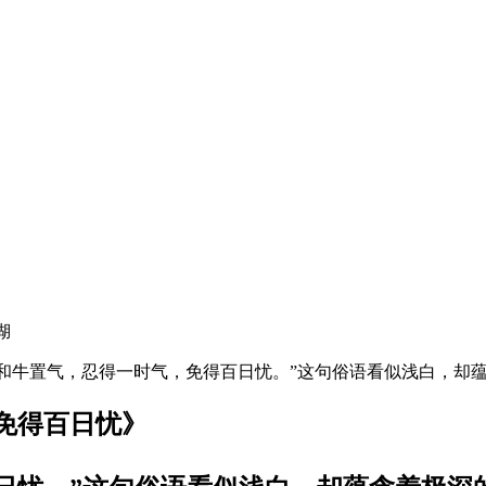
湖
子不和牛置气，忍得一时气，免得百日忧。”这句俗语看似浅白，
得百日忧》