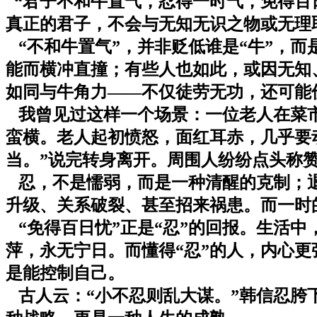
“君子不和牛置气，忍得一时气，免得百
真正的君子，不会与无知无识之物或无理
“不和牛置气”，并非贬低谁是“牛”，而
能而横冲直撞；有些人也如此，或因无知
如同与牛角力——不仅徒劳无功，还可能
我曾见过这样一个场景：一位老人在菜市
蛮横。老人起初愤怒，面红耳赤，几乎要
当。”说完转身离开。周围人纷纷点头称赞
忍，不是懦弱，而是一种清醒的克制；退
升级、关系破裂、甚至招来祸患。而一时
“免得百日忧”正是“忍”的回报。生活
萍，永无宁日。而懂得“忍”的人，内心
是能控制自己。
古人云：“小不忍则乱大谋。”韩信忍胯