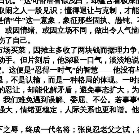
日忧。”这句俗语看似浅白，却蕴含着极深
取闹之人一般见识；懂得退让与克制，才能
是借“牛”这一意象，象征那些固执、愚钝
、或因情绪、或因立场不同，做出令人气恼
伤了自己。
场买菜，因摊主多收了两块钱而据理力争
动手。但片刻后，他深吸一口气，淡淡地说
。这便是“忍得一时气”的智慧——他没有
，不是认输，而是一种格局的体现。一时
的忍让，却能化解矛盾，避免事态扩大，为
中，我们难免遇到误解、委屈、不公。若事
更强大，情绪更稳定，人际关系也更和谐。
下之辱，终成一代名将；张良忍老父之试，