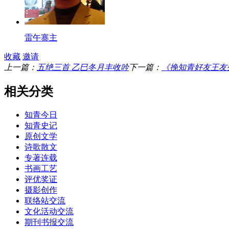
雷午寨主
收藏
邀请
上一篇：
五绝三首 乙巳冬月丰收吟
下一篇：
《挽知青好友王友生
相关分类
知青今日
知青史记
原创文学
诗歌散文
专著连载
书画工艺
评优奖证
摄影创作
联络站交流
文化活动交流
期刊书报交流