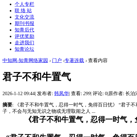
个人专栏
联 络 站
文化交流
期刊书报
知青后代
评优奖励
走进我们
知青论坛
中知网-知青网络家园
›
门户
›
专著连载
›
查看内容
君子不和牛置气
2026-1-12 09:44
|
发布者:
韩凤华
|
查看:
299
|
评论: 0
|
原作者: 长泊
摘要
: 《君子不和牛置气，忍得一时气，免得百日忧》 “君
子，不会与无知无识之物或无理取闹之人 ...
《君子不和牛置气，忍得一时气，免