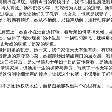
与德行在撑底。能有今日的安稳日子，我打心眼里感激我
人真诚。她不识多少字，却深谙为人处世的道理。她常
受过委屈，更没让她们失了教养。大女儿，也就是我妻子
汤；我偶有烦忧，她从不抱怨，只轻声劝解，用行动撑起
厨艺上。她自小在灶台边打转，看母亲如何掌控火候，如
灶，做起了“现炒现卖”的小生意。一锅铁勺翻飞，辣椒爆
便是丈母娘的味道，是家的味道。
起厨娘的职责。她一来，我们家便天天有鱼有肉，有鸡有
最普通的蒜蓉空心菜，她都能炒出清甜爽口的层次感。我
这口福背后，是丈母娘几十年如一日的言传身教，是她用
堂讲家风，但她用一生的操劳与善良，写就了一本无字
是这份润物细无声的传承，让我这个女婿，不仅娶到了好
不是图她权势地位，而是图她能教出两个心里有爱、手里