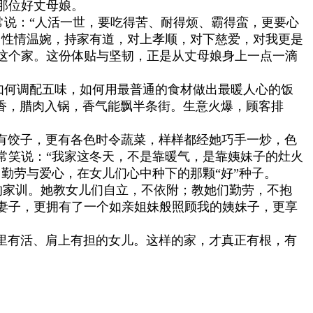
那位好丈母娘。
说：“人活一世，要吃得苦、耐得烦、霸得蛮，更要心
，性情温婉，持家有道，对上孝顺，对下慈爱，对我更是
这个家。这份体贴与坚韧，正是从丈母娘身上一点一滴
何调配五味，如何用最普通的食材做出最暖人心的饭
香，腊肉入锅，香气能飘半条街。生意火爆，顾客排
饺子，更有各色时令蔬菜，样样都经她巧手一炒，色
常笑说：“我家这冬天，不是靠暖气，是靠姨妹子的灶火
勤劳与爱心，在女儿们心中种下的那颗“好”种子。
的家训。她教女儿们自立，不依附；教她们勤劳，不抱
妻子，更拥有了一个如亲姐妹般照顾我的姨妹子，更享
有活、肩上有担的女儿。这样的家，才真正有根，有