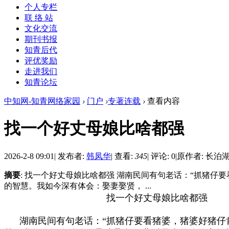
个人专栏
联 络 站
文化交流
期刊书报
知青后代
评优奖励
走进我们
知青论坛
中知网-知青网络家园
›
门户
›
专著连载
›
查看内容
找一个好丈母娘比啥都强
2026-2-8 09:01
|
发布者:
韩凤华
|
查看:
345
|
评论: 0
|
原作者: 长泊
摘要
: 找一个好丈母娘比啥都强 湖南民间有句老话：“抓猪
的智慧。我如今深有体会：娶妻娶贤， ...
找一个好丈母娘比啥都强
湖南民间有句老话：“抓猪仔要看猪婆，猪婆好猪仔肯