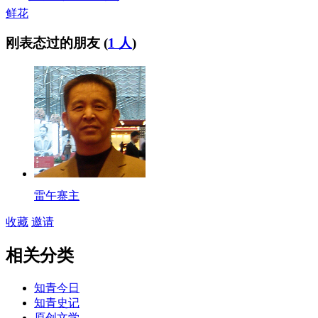
鲜花
刚表态过的朋友 (
1 人
)
雷午寨主
收藏
邀请
相关分类
知青今日
知青史记
原创文学