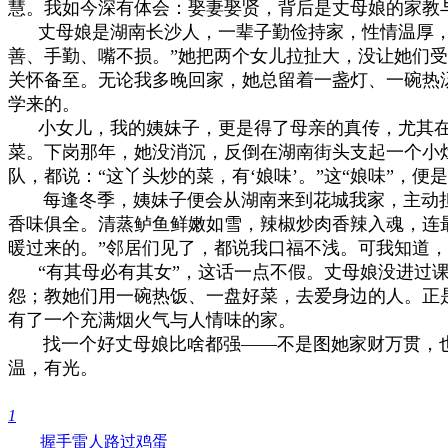
慧。我如今深有体会：娶妻娶贤，背后是丈母娘的家教
丈母娘是湖南长沙人，一辈子勤俭持家，性情温厚，待
善、手勤、嘴不损。”她把两个女儿拉扯大，没让她们
关怀备至。无论我多晚回家，她总留着一盏灯、一碗热
学来的。
小女儿，我的姨妹子，更是得了母亲的真传，尤其在
菜。下岗那年，她没消沉，反倒在湖南街头支起一个小
队，都说：“这丫头炒的菜，有‘娘味’。”这“娘味”，
每逢冬季，姨妹子便会从湖南来到花城我家，主动担
香味俱全。清蒸鲈鱼鲜嫩如雪，辣椒炒肉香辣入魂，连
暖过来的。”邻居们见了，都说我口福不浅。可我知道，
“有其母必有其女”，这话一点不假。丈母娘没进过课
怨；教她们用一碗热饭、一盘好菜，去爱身边的人。正
有了一个充满烟火气与人情味的家。
找一个好丈母娘比啥都强——不是图她家财万贯，也
温，有光。
1
握手
雷人
路过
鸡蛋