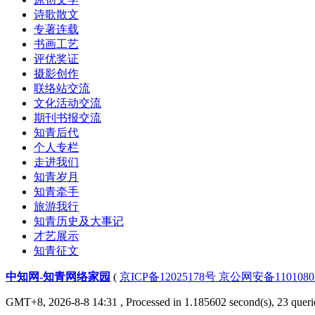
诗歌散文
专著连载
书画工艺
评优奖证
摄影创作
联络站交流
文化活动交流
期刊书报交流
知青后代
个人专栏
走进我们
知青岁月
知青牵手
旅游我行
知青历史及大事记
才艺展示
知青征文
中知网-知青网络家园
(
京ICP备12025178号 京公网安备1101080
GMT+8, 2026-8-8 14:31
, Processed in 1.185602 second(s), 23 querie