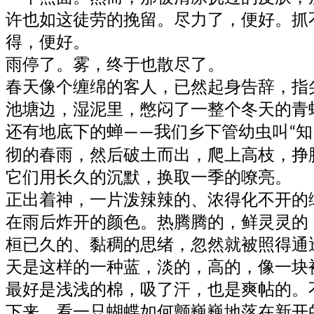
许也如这徒劳的挽留。尽力了，便好。抓
得，便好。
雨停了。雾，终于也散尽了。
春天像个缠绵的客人，已然起身告辞，指
池塘边，湿泥里，憋闷了一整个冬天的青
还有地底下的蝉
我们乡下管幼虫叫
知
——
“
彻的春雨，然后破土而出，爬上高枝，挣
它们用长久的沉默，换取一季的嘹亮。
正出着神，一片泼辣辣的、浓得化不开的
在雨后炸开的颜色。热腾腾的，鲜灵灵的
桓已久的、黏稠的思绪，忽然就被照得通
天是这样的一种蓝，淡的，高的，像一块
最好是浅浅的棉，吸了汗，也是爽帖的。
下来，看一只蝴蝶如何颤巍巍地落在新开