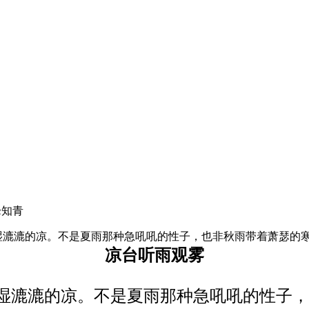
峰知青
漉漉的凉。不是夏雨那种急吼吼的性子，也非秋雨带着萧瑟的寒——它
凉台听雨观雾
湿漉漉的凉。不是夏雨那种急吼吼的性子，