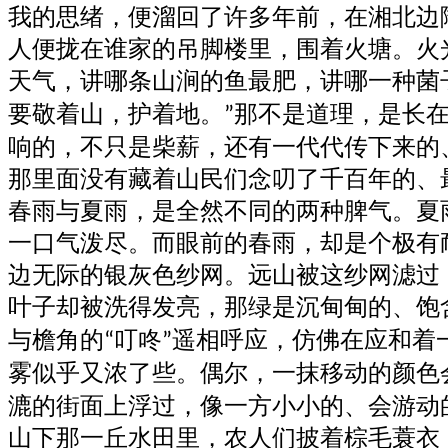
我的思绪，便溜回了许多年前，在
湘北边
人便拢在谁家的吊脚楼里，围着火塘。火
天气，讲哪条山涧的鱼最肥，讲哪一种菌
要敬着山，护着地。
那不是道理，是长
”
响的，不只是柴薪，还有一代代传下来的
那里面没有藏着山民们念叨了千百年的、
春雨与夏雨，是全然不同的两种脾气。夏
一口气泼尽。而眼前的春雨，却是个极有
边无际的银灰色纱网。远山被这纱网滤过
叶子却被洗得发亮，那绿是沉甸甸的、饱
与檐角的
叮咚
遥相呼应，仿佛在应和着
“
”
雾似乎又浓了些。偶尔，一抹移动的颜色
漉的街面上浮过，像一方小小的、会游动
山下
那一丘
水田
里，
农人们披着棕毛蓑衣