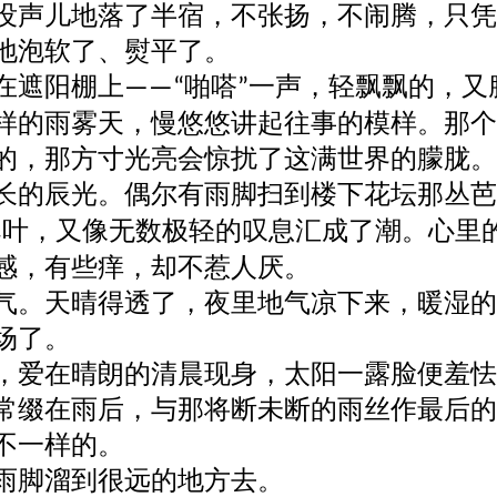
没声儿地落了半宿，不张扬，不闹腾，只凭
地泡软了、熨平了。
在遮阳棚上
啪嗒
一声，轻飘飘的，又
——“
”
样的雨雾天，慢悠悠讲起往事的模样。那个
的，那方寸光亮会惊扰了这满世界的朦胧。
长的辰光。偶尔有雨脚扫到楼下
花坛
那丛芭
桑叶，又像无数极轻的叹息汇成了潮。心里
感，有些痒，却不惹人厌。
气。天晴得透了，夜里地气凉下来，暖湿的
场了。
，爱在晴朗的清晨现身，太阳一露脸便羞怯
常缀在雨后，与那将断未断的雨丝作最后的
不一样的。
雨脚溜到很远的地方去。