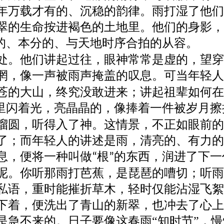
年万载才有的、沉稳的韵律。雨打湿了他们
翠的生命按进褐色的土地里。他们的身影，
的、本分的、与天地时序合拍的从容。
处。他们讲起过往，眼神常常是虚的，望穿
惘，像一声被雨声掩盖的叹息。可当年轻人
苍的大山，终究没敢进来；讲起祖辈如何在
里闪着光，亮晶晶的，像捧着一件被岁月擦
溜圆，听得入了神。这情景，不正如眼前的
了；而年轻人的讲述是雨，清亮的、有力的
息，便将一种叫做
根
的东西，润进了下一
“
”
呢。你听那雨打芭蕉，是琵琶的嘈切；听雨
私语，重时能摧折草木，轻时仅能沾湿飞絮
下着，便洗出了青山的新翠，也冲去了心上
是急不来的。日子要像这春雨
“知时节”
，慢