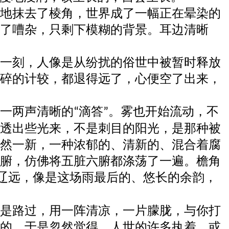
地抹去了棱角，世界成了一幅正在晕染的
了嘈杂，只剩下模糊的背景。耳边清晰
一刻，人像是从纷扰的俗世中被暂时释放
碎的计较，都退得远了，心便空了出来，
一两声清晰的
滴答
。雾也开始流动，不
“
”
透出些光来，不是刺目的阳光，是那种被
然一新，一种浓郁的、清新的、混合着腐
腑，仿佛将五脏六腑都涤荡了一遍。檐角
辽远，像是这场雨最后的、悠长的余韵，
是路过，用一阵清凉，一片朦胧，与你打
的。于是忽然觉得，人世的许多执着，或