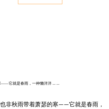
就是春雨，一种懒洋洋 ... ...
也非秋雨带着萧瑟的寒
它就是春雨，
——