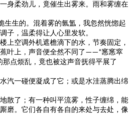
一身柔劲儿，竟催生出雾来。雨和雾缠在
脆生生的。混着雾的氤氲，我忽然恍惚起
调子，温柔得让人心里发软。
楼上空调外机
遮檐
滴下的水，节奏固定，
蕉叶上，声音便全然不同了
窸窸窣
——“
的那点烦乱，竟也被这声音抚得平展了
水汽一碰便凝成了它；或是水洼蒸腾出绵
地散了；有一种叫平流雾，性子缠绵，能
厮磨。它们各自有各自的来处与去处，像