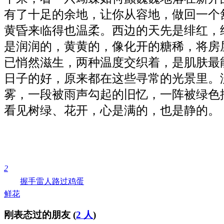
有了十足的余地，让你从容地，做回一个
黄昏来临得也温柔。西边的天先是绯红，
是润润的，黄黄的，像化开的糖稀，将房
已悄然滋生，两种温度交织着，是肌肤最
日子的好，原来都在这些寻常的光景里。
雾，一段被雨声勾起的旧忆，一阵被绿色
看见树绿、花开，心是满的，也是静的。
2
握手
雷人
路过
鸡蛋
鲜花
刚表态过的朋友 (
2 人
)