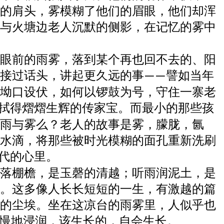
的肩头，雾模糊了他们的眉眼，他们却浑
与火塘边老人沉默的侧影，在记忆的雾中
眼前的雨雾，落到某个再也回不去的、阳
接过话头，讲起更久远的事
譬如当年
——
坳口设伏，如何以锣鼓为号，守住一寨老
拭得熠熠生辉的传家宝。而最小的那些孩
雨与雾么？老人的故事是雾，朦胧，氤
水滴，将那些被时光模糊的面孔重新洗刷
代的心里。
落棚檐，是玉磬的清越；听雨润泥土，是
。这多像人长长短短的一生，有激越的篇
的尘埃。坐在这凉台的雨雾里，人似乎也
慢地浸润，该生长的，自会生长。