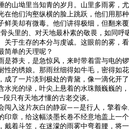
陲的
山坳里当知青的岁月。山里多雨雾，尤
光在他们沟壑纵横的脸上跳跃，他们用那种
子鲜美却有微毒。他们讲得极细，但翻来覆
在骨头里的、对天地最朴素的敬畏，如同呼
、关于生存的本分与虔诚。这眼前的雾，看
最简单的天理呢？
雨是莽夫，是急惊风，来时带着雷与电的锣
耐性的绣娘。那雨丝细得如牛毛，密得如花
，成了一片淡到极处的青黛，像一滴化开了
含水光的绿，叶尖上悬着的水珠颤巍巍的，
一段只有天地才懂的古老交谈。
会闯入这片灰白的静寂
是行人，擎着伞
——
的印章，给这幅淡墨长卷不经意地盖上一个
，戴着斗笠，在迷濛的雨雾中弯着腰，将一