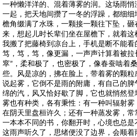
一种懒洋洋的、混着薄雾的润。这场雨悄
一起，把天地间攒了一冬的浮躁，都细细
檐角缀满了水珠，一颗接一颗往下坠，砸
来，想起儿时长辈们坐在屋檐下，就着这
我搬了把藤椅到凉台上，手机是断不能看
笃，笃，笃，像更漏，一声声计算着被拉
窣
，柔和极了，也密极了，像春蚕啮着
”
些。风是凉的，拂在脸上，带着雾的颗粒
说起雾，它倒不是雨的附庸，有自己的脾
绵的汽，风又恰好歇了脚，它也就悄然登
雾也有种类，各有秉性：有一种叫辐射雾
在阴天里盘桓许久；还有一种蒸发雾，常
一本本不同的书，你翻开时，心境也总是
这雨声听久了，思绪便没了边界，会顺着