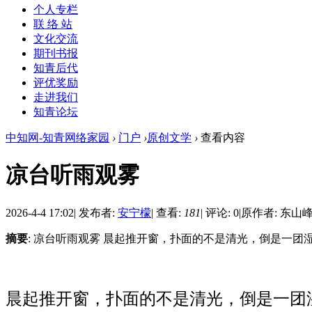
个人专栏
联 络 站
文化交流
期刊书报
知青后代
评优奖励
走进我们
知青论坛
中知网-知青网络家园
›
门户
›
原创文学
›
查看内容
凉台听雨观雾
2026-4-4 17:02
|
发布者:
安宁檬
|
查看:
181
|
评论: 0
|
原作者: 东山
摘要
: 凉台听雨观雾 晨起推开窗，扑面的不是清光，倒是一团湿
晨起推开窗，扑面的不是清光，倒是一团