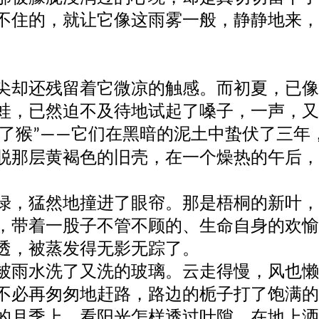
不住的，就让它像这雨雾一般，静静地来，
尖却还残留着它微凉的触感。而初夏，已像
蛙，已然迫不及待地试起了嗓子，一声，又
了猴
它们在黑暗的泥土中蛰伏了三年
”——
脱那层黄褐色的旧壳，在一个燥热的午后，
绿，猛然地撞进了眼帘。那是梧桐的新叶，
，带着一股子不管不顾的、生命自身的欢愉
透，被蒸发得无影无踪了。
被雨水洗了又洗的玻璃。云走得慢，风也懒
不必再匆匆地赶路，路边的栀子打了饱满的
的月季上，看阳光怎样透过叶隙，在地上洒