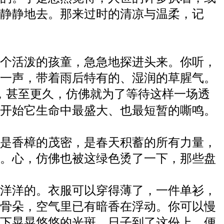
静静地去。那来过时的清凉与温柔，记
个活泼的孩童，急急地探进头来。你听，
一声，带着雨后特有的、湿润的草腥气。
，甚至更久，仿佛就为了等待这样一场透
开始它生命中最盛大、也最短暂的嘶鸣。
是香樟的茂密，是春天积蓄的所有力量，
。心，仿佛也被这绿色烫了一下，那些盘
洋洋的。衣服可以穿得薄了，一件单衫，
骨朵，空气里已有暗香在浮动。你可以慢
下晃晃悠悠的光斑。日子到了这份上，便