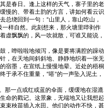
其是春日。逢上这样的天气，寨子里的老
缓慢的、带着土韵的方言，讲如何看云识
去总绕回到一句：
山里人，靠山吃山，
“
吸一样自然。此刻想来，那火塘里哔剥作
着虚飘飘的，风一吹就散，可谁又能说，
鼓，哗啦啦地倾泻，像是要将满腔的躁动
针，在天地间斜斜地、静静地织着一张无
的宿墨，在宣纸上慢慢地晕。近处的梧桐
终于承不住重量，
嗒
的一声坠入泥土，
“
”
。那一点或红或蓝的伞面，缓缓地在湿漉
生命的戳记。这景象，无端地又让我想起
束束秧苗插入水田。他们的动作不快，甚