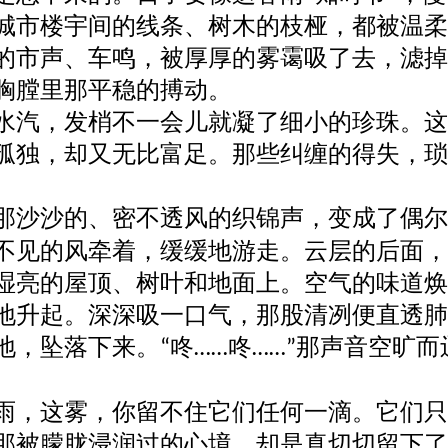
城市
楼宇
间
的线条、树木的枝桠，都被温柔
的市声、车鸣，被厚厚的雾霭吸了去，滤掉
胸膛里那平稳的搏动。
水汽，发梢不一会儿就凝了细小的珍珠。这
孤独，却又无比富足。那些纠缠的得失，琐
那沙沙的、密不透风的织锦声，变成了偶尔
不见的风牵着，缓缓地游走。云层的后面，
湿亮的屋顶、树叶和地面上。空气的味道焕
地升起。深深吸一口气，那股清冽便直透肺
地，坠落下来。
咚
咚
那声音空旷而
“
……
……”
雨，这雾，你留不住它们任何一滴。它们只
那被朦胧浸润过的心境，却是真切切留下了