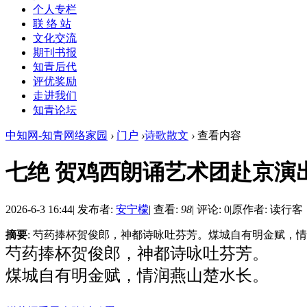
个人专栏
联 络 站
文化交流
期刊书报
知青后代
评优奖励
走进我们
知青论坛
中知网-知青网络家园
›
门户
›
诗歌散文
›
查看内容
七绝 贺鸡西朗诵艺术团赴京演
2026-6-3 16:44
|
发布者:
安宁檬
|
查看:
98
|
评论: 0
|
原作者: 读行客
摘要
: 芍药捧杯贺俊郎，神都诗咏吐芬芳。煤城自有明金赋，
芍药捧杯贺俊郎，神都诗咏吐芬芳。
煤城自有明金赋，情润燕山楚水长。