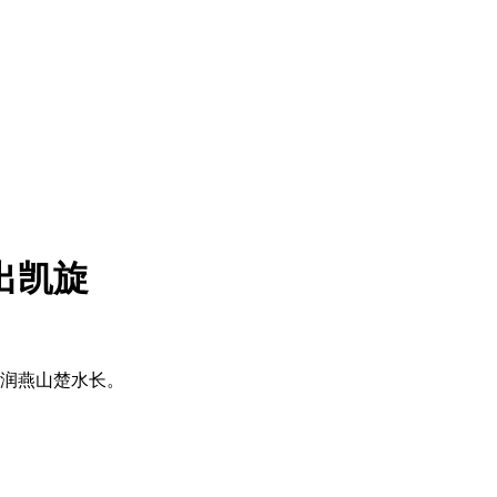
出凯旋
情润燕山楚水长。