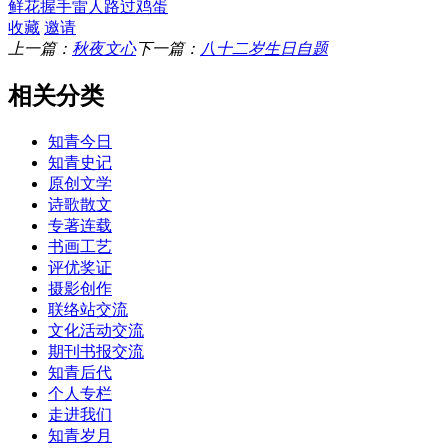
鲜花
握手
雷人
路过
鸡蛋
收藏
邀请
上一篇：
秋夜文心
下一篇：
八十二岁生日自题
相关分类
知青今日
知青史记
原创文学
诗歌散文
专著连载
书画工艺
评优奖证
摄影创作
联络站交流
文化活动交流
期刊书报交流
知青后代
个人专栏
走进我们
知青岁月